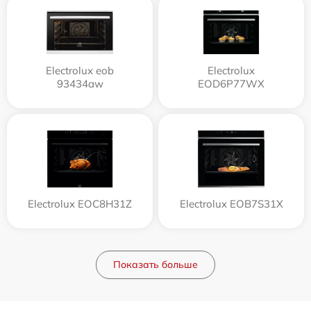
Electrolux eob
Electrolux
93434aw
EOD6P77WX
Electrolux EOC8H31Z
Electrolux EOB7S31X
Показать больше