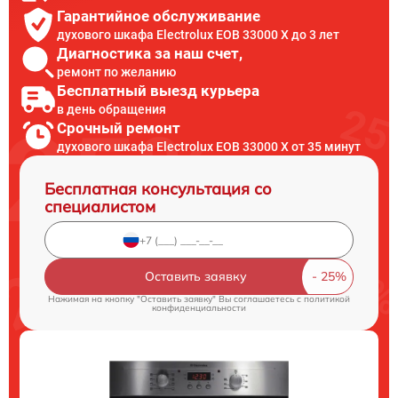
Гарантийное обслуживание
духового шкафа Electrolux EOB 33000 X до 3 лет
Диагностика за наш счет,
ремонт по желанию
Бесплатный выезд курьера
в день обращения
Срочный ремонт
духового шкафа Electrolux EOB 33000 X от 35 минут
Бесплатная консультация со
специалистом
Оставить заявку
Нажимая на кнопку "Оставить заявку" Вы соглашаетесь c
политикой
конфиденциальности