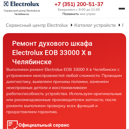
+7 (351) 200-51-37
Ежедневно с 9:00 до 21:00
Сервисный центр Electrolux
в
Позвонить
мне утром
Челябинске
Сервисный центр Electrolux
Каталог устройств
Ре
Ремонт духового шкафа
Electrolux EOB 33000 X в
Челябинске
Выполняем ремонт Electrolux EOB 33000 X в Челябинске с
устранением неисправностей любой сложности. Проводим
диагностику, выявляем причины поломки, заменяем
неисправные детали и восстанавливаем
работоспособность устройства. Используем оригинальные
или рекомендованные производителем запчасти, после
ремонта выполняем проверку всех функций и
предоставляем гарантию.
Официальный сервис