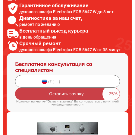
Гарантийное обслуживание
духового шкафа Electrolux EOB 5647 W до 3 лет
Диагностика за наш счет,
ремонт по желанию
Бесплатный выезд курьера
в день обращения
Срочный ремонт
духового шкафа Electrolux EOB 5647 W от 35 минут
Бесплатная консультация со
специалистом
Оставить заявку
Нажимая на кнопку "Оставить заявку" Вы соглашаетесь c
политикой
конфиденциальности