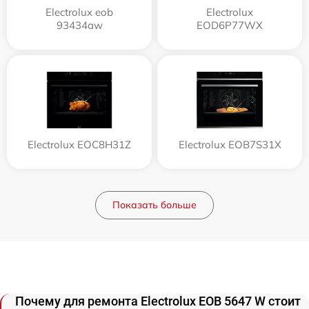
Electrolux eob
Electrolux
93434aw
EOD6P77WX
Electrolux EOC8H31Z
Electrolux EOB7S31X
Показать больше
Почему для ремонта Electrolux EOB 5647 W стоит