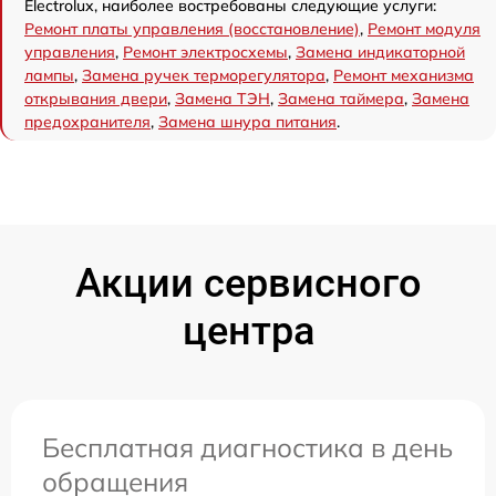
Electrolux, наиболее востребованы следующие услуги:
Ремонт платы управления (восстановление)
,
Ремонт модуля
управления
,
Ремонт электросхемы
,
Замена индикаторной
лампы
,
Замена ручек терморегулятора
,
Ремонт механизма
открывания двери
,
Замена ТЭН
,
Замена таймера
,
Замена
предохранителя
,
Замена шнура питания
.
Акции сервисного
центра
Бесплатная диагностика в день
обращения