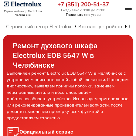
+7 (351) 200-51-37
Ежедневно с 9:00 до 21:00
Сервисный центр Electrolux
в
Позвонить
мне утром
Челябинске
Сервисный центр Electrolux
Каталог устройств
Ре
Ремонт духового шкафа
Electrolux EOB 5647 W в
Челябинске
Выполняем ремонт Electrolux EOB 5647 W в Челябинске с
устранением неисправностей любой сложности. Проводим
диагностику, выявляем причины поломки, заменяем
неисправные детали и восстанавливаем
работоспособность устройства. Используем оригинальные
или рекомендованные производителем запчасти, после
ремонта выполняем проверку всех функций и
предоставляем гарантию.
Официальный сервис