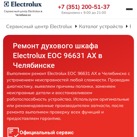
+7 (351) 200-51-37
Сервисный центр Electrolux
в
Ежедневно с 9:00 до 21:00
Челябинске
Сервисный центр Electrolux
Каталог устройств
Ре
Ремонт духового шкафа
Electrolux EOC 96631 AX в
Челябинске
Выполняем ремонт Electrolux EOC 96631 AX в Челябинске с
устранением неисправностей любой сложности. Проводим
диагностику, выявляем причины поломки, заменяем
неисправные детали и восстанавливаем
работоспособность устройства. Используем оригинальные
или рекомендованные производителем запчасти, после
ремонта выполняем проверку всех функций и
предоставляем гарантию.
Официальный сервис