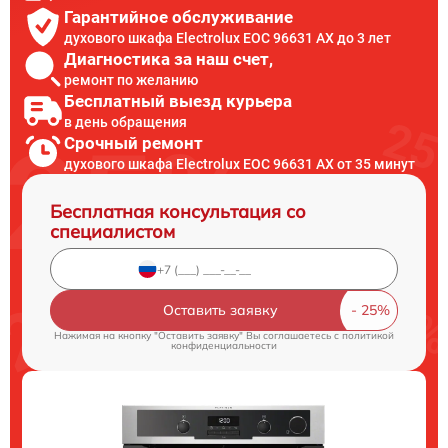
Гарантийное обслуживание
духового шкафа Electrolux EOC 96631 AX до 3 лет
Диагностика за наш счет,
ремонт по желанию
Бесплатный выезд курьера
в день обращения
Срочный ремонт
духового шкафа Electrolux EOC 96631 AX от 35 минут
Бесплатная консультация со
специалистом
Оставить заявку
Нажимая на кнопку "Оставить заявку" Вы соглашаетесь c
политикой
конфиденциальности