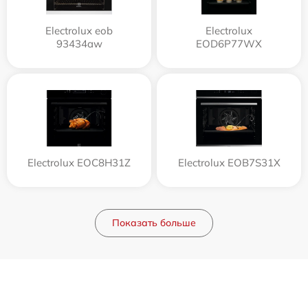
Electrolux eob
Electrolux
93434aw
EOD6P77WX
Electrolux EOC8H31Z
Electrolux EOB7S31X
Показать больше