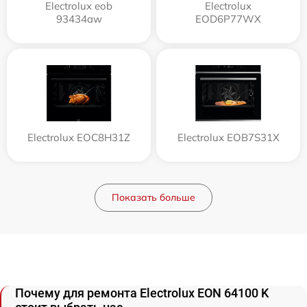
Electrolux eob
Electrolux
93434aw
EOD6P77WX
Electrolux EOC8H31Z
Electrolux EOB7S31X
Показать больше
Почему для ремонта Electrolux EON 64100 K