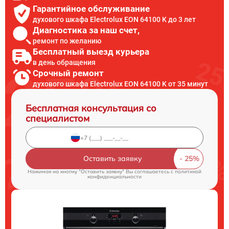
Гарантийное обслуживание
духового шкафа Electrolux EON 64100 K до 3 лет
Диагностика за наш счет,
ремонт по желанию
Бесплатный выезд курьера
в день обращения
Срочный ремонт
духового шкафа Electrolux EON 64100 K от 35 минут
Бесплатная консультация со
специалистом
Оставить заявку
Нажимая на кнопку "Оставить заявку" Вы соглашаетесь c
политикой
конфиденциальности