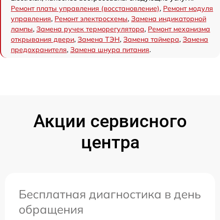
Ремонт платы управления (восстановление)
,
Ремонт модуля
управления
,
Ремонт электросхемы
,
Замена индикаторной
лампы
,
Замена ручек терморегулятора
,
Ремонт механизма
открывания двери
,
Замена ТЭН
,
Замена таймера
,
Замена
предохранителя
,
Замена шнура питания
.
Акции сервисного
центра
Бесплатная диагностика в день
обращения