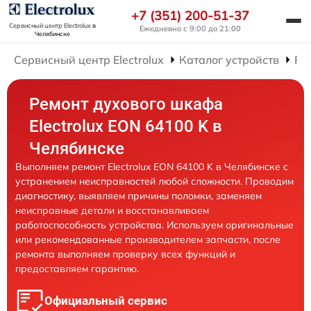
+7 (351) 200-51-37
Сервисный центр Electrolux
в
Ежедневно с 9:00 до 21:00
Челябинске
Сервисный центр Electrolux
Каталог устройств
Ре
Ремонт духового шкафа
Electrolux EON 64100 K в
Челябинске
Выполняем ремонт Electrolux EON 64100 K в Челябинске с
устранением неисправностей любой сложности. Проводим
диагностику, выявляем причины поломки, заменяем
неисправные детали и восстанавливаем
работоспособность устройства. Используем оригинальные
или рекомендованные производителем запчасти, после
ремонта выполняем проверку всех функций и
предоставляем гарантию.
Официальный сервис