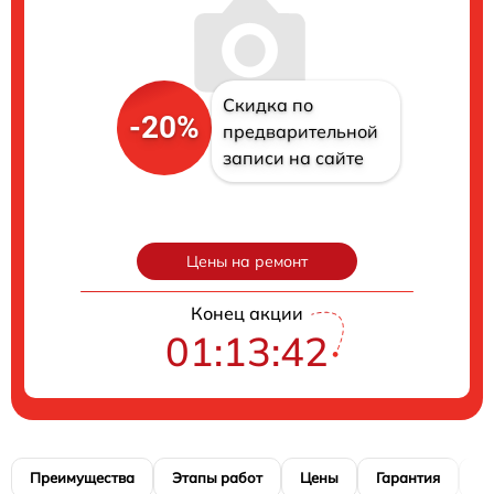
Скидка по
-20%
предварительной
записи на сайте
Цены на ремонт
Конец акции
01:13:41
Преимущества
Этапы работ
Цены
Гарантия
М