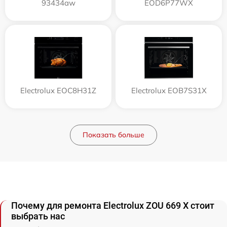
93434aw
EOD6P77WX
Electrolux EOC8H31Z
Electrolux EOB7S31X
Показать больше
Почему для ремонта Electrolux ZOU 669 X стоит
выбрать нас