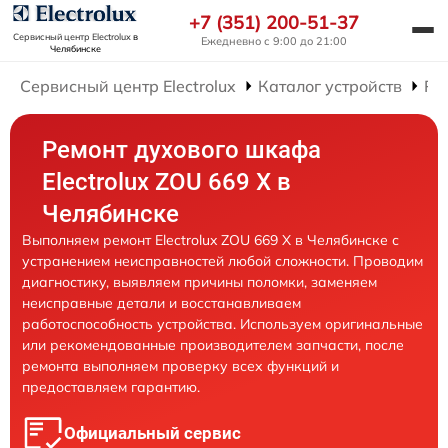
+7 (351) 200-51-37
Сервисный центр Electrolux
в
Ежедневно с 9:00 до 21:00
Челябинске
Сервисный центр Electrolux
Каталог устройств
Ре
Ремонт духового шкафа
Electrolux ZOU 669 X в
Челябинске
Выполняем ремонт Electrolux ZOU 669 X в Челябинске с
устранением неисправностей любой сложности. Проводим
диагностику, выявляем причины поломки, заменяем
неисправные детали и восстанавливаем
работоспособность устройства. Используем оригинальные
или рекомендованные производителем запчасти, после
ремонта выполняем проверку всех функций и
предоставляем гарантию.
Официальный сервис