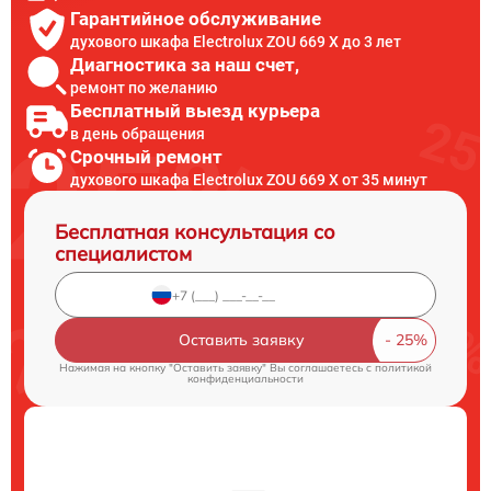
Гарантийное обслуживание
духового шкафа Electrolux ZOU 669 X до 3 лет
Диагностика за наш счет,
ремонт по желанию
Бесплатный выезд курьера
в день обращения
Срочный ремонт
духового шкафа Electrolux ZOU 669 X от 35 минут
Бесплатная консультация со
специалистом
Оставить заявку
Нажимая на кнопку "Оставить заявку" Вы соглашаетесь c
политикой
конфиденциальности