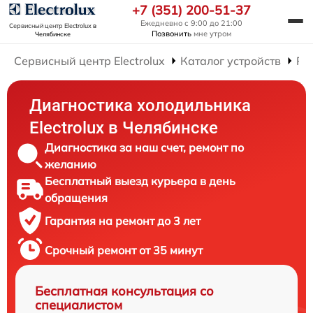
+7 (351) 200-51-37
Ежедневно с 9:00 до 21:00
Сервисный центр Electrolux
в
Позвонить
мне утром
Челябинске
Сервисный центр Electrolux
Каталог устройств
Ре
Диагностика холодильника
Electrolux в Челябинске
Диагностика за наш счет, ремонт по
желанию
Бесплатный выезд курьера в день
обращения
Гарантия на ремонт до 3 лет
Срочный ремонт от 35 минут
Бесплатная консультация со
специалистом