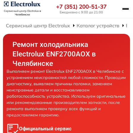
+7 (351) 200-51-37
Сервисный центр Electrolux
в
Ежедневно с 9:00 до 21:00
Челябинске
Сервисный центр Electrolux
Каталог устройств
Ре
Ремонт холодильника
Electrolux ENF2700AOX в
Челябинске
Выполняем ремонт Electrolux ENF2700AOX в Челябинске с
устранением неисправностей любой сложности. Проводим
диагностику, выявляем причины поломки, заменяем
неисправные детали и восстанавливаем
работоспособность устройства. Используем оригинальные
или рекомендованные производителем запчасти, после
ремонта выполняем проверку всех функций и
предоставляем гарантию.
Официальный сервис