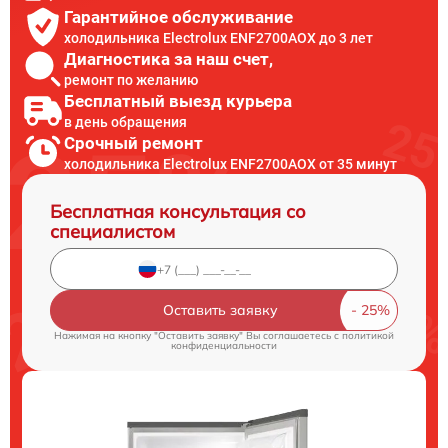
Гарантийное обслуживание
холодильника Electrolux ENF2700AOX до 3 лет
Диагностика за наш счет,
ремонт по желанию
Бесплатный выезд курьера
в день обращения
Срочный ремонт
холодильника Electrolux ENF2700AOX от 35 минут
Бесплатная консультация со
специалистом
Оставить заявку
Нажимая на кнопку "Оставить заявку" Вы соглашаетесь c
политикой
конфиденциальности