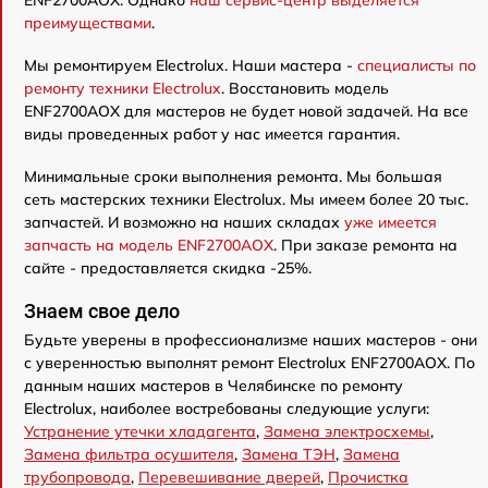
ENF2700AOX. Однако
наш сервис-центр выделяется
преимуществами
.
Мы ремонтируем Electrolux. Наши мастера -
специалисты по
ремонту техники Electrolux
. Восстановить модель
ENF2700AOX для мастеров не будет новой задачей. На все
виды проведенных работ у нас имеется гарантия.
Минимальные сроки выполнения ремонта. Мы большая
сеть мастерских техники Electrolux. Мы имеем более 20 тыс.
запчастей. И возможно на наших складах
уже имеется
запчасть на модель ENF2700AOX
. При заказе ремонта на
сайте - предоставляется скидка -25%.
Знаем свое дело
Будьте уверены в профессионализме наших мастеров - они
с уверенностью выполнят ремонт Electrolux ENF2700AOX. По
данным наших мастеров в Челябинске по ремонту
Electrolux, наиболее востребованы следующие услуги:
Устранение утечки хладагента
,
Замена электросхемы
,
Замена фильтра осушителя
,
Замена ТЭН
,
Замена
трубопровода
,
Перевешивание дверей
,
Прочистка