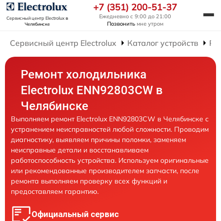
+7 (351) 200-51-37
Ежедневно с 9:00 до 21:00
Сервисный центр Electrolux
в
Позвонить
мне утром
Челябинске
Сервисный центр Electrolux
Каталог устройств
Ре
Ремонт холодильника
Electrolux ENN92803CW в
Челябинске
Выполняем ремонт Electrolux ENN92803CW в Челябинске с
устранением неисправностей любой сложности. Проводим
диагностику, выявляем причины поломки, заменяем
неисправные детали и восстанавливаем
работоспособность устройства. Используем оригинальные
или рекомендованные производителем запчасти, после
ремонта выполняем проверку всех функций и
предоставляем гарантию.
Официальный сервис