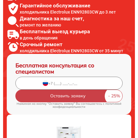
Гарантийное обслуживание
холодильника Electrolux ENN92803CW до 3 лет
Диагностика за наш счет,
ремонт по желанию
Бесплатный выезд курьера
в день обращения
Срочный ремонт
холодильника Electrolux ENN92803CW от 35 минут
Бесплатная консультация со
специалистом
Оставить заявку
Нажимая на кнопку "Оставить заявку" Вы соглашаетесь c
политикой
конфиденциальности