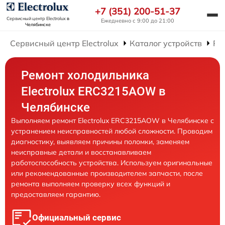
+7 (351) 200-51-37
Сервисный центр Electrolux
в
Ежедневно с 9:00 до 21:00
Челябинске
Сервисный центр Electrolux
Каталог устройств
Ре
Ремонт холодильника
Electrolux ERC3215AOW в
Челябинске
Выполняем ремонт Electrolux ERC3215AOW в Челябинске с
устранением неисправностей любой сложности. Проводим
диагностику, выявляем причины поломки, заменяем
неисправные детали и восстанавливаем
работоспособность устройства. Используем оригинальные
или рекомендованные производителем запчасти, после
ремонта выполняем проверку всех функций и
предоставляем гарантию.
Официальный сервис