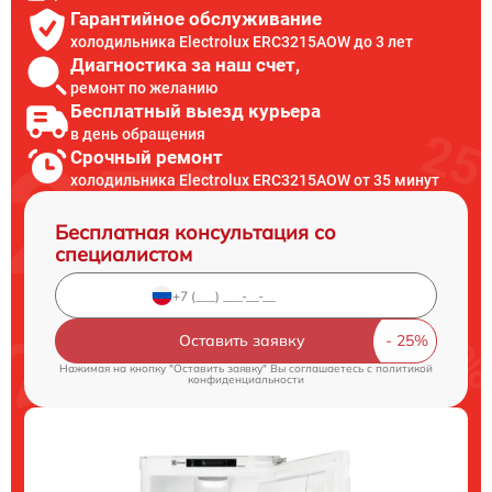
Гарантийное обслуживание
холодильника Electrolux ERC3215AOW до 3 лет
Диагностика за наш счет,
ремонт по желанию
Бесплатный выезд курьера
в день обращения
Срочный ремонт
холодильника Electrolux ERC3215AOW от 35 минут
Бесплатная консультация со
специалистом
Оставить заявку
Нажимая на кнопку "Оставить заявку" Вы соглашаетесь c
политикой
конфиденциальности