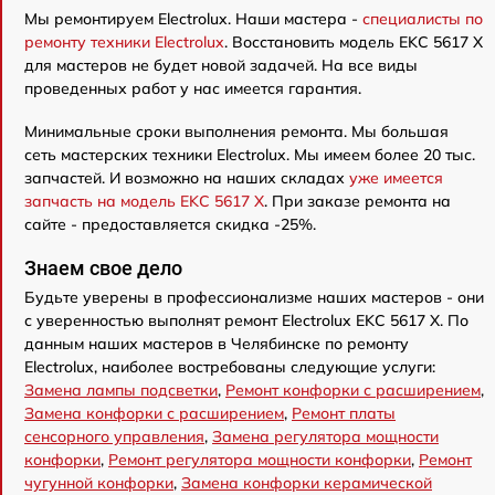
Мы ремонтируем Electrolux. Наши мастера -
специалисты по
ремонту техники Electrolux
. Восстановить модель EKC 5617 X
для мастеров не будет новой задачей. На все виды
проведенных работ у нас имеется гарантия.
Минимальные сроки выполнения ремонта. Мы большая
сеть мастерских техники Electrolux. Мы имеем более 20 тыс.
запчастей. И возможно на наших складах
уже имеется
запчасть на модель EKC 5617 X
. При заказе ремонта на
сайте - предоставляется скидка -25%.
Знаем свое дело
Будьте уверены в профессионализме наших мастеров - они
с уверенностью выполнят ремонт Electrolux EKC 5617 X. По
данным наших мастеров в Челябинске по ремонту
Electrolux, наиболее востребованы следующие услуги:
Замена лампы подсветки
,
Ремонт конфорки с расширением
,
Замена конфорки с расширением
,
Ремонт платы
сенсорного управления
,
Замена регулятора мощности
конфорки
,
Ремонт регулятора мощности конфорки
,
Ремонт
чугунной конфорки
,
Замена конфорки керамической