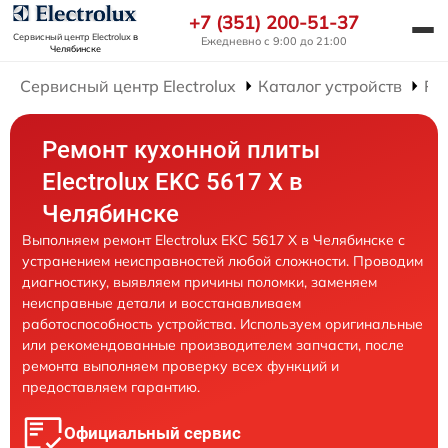
+7 (351) 200-51-37
Сервисный центр Electrolux
в
Ежедневно с 9:00 до 21:00
Челябинске
Сервисный центр Electrolux
Каталог устройств
Ре
Ремонт кухонной плиты
Electrolux EKC 5617 X в
Челябинске
Выполняем ремонт Electrolux EKC 5617 X в Челябинске с
устранением неисправностей любой сложности. Проводим
диагностику, выявляем причины поломки, заменяем
неисправные детали и восстанавливаем
работоспособность устройства. Используем оригинальные
или рекомендованные производителем запчасти, после
ремонта выполняем проверку всех функций и
предоставляем гарантию.
Официальный сервис