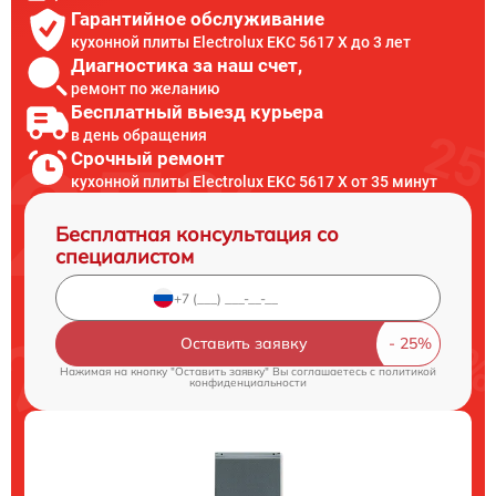
Гарантийное обслуживание
кухонной плиты Electrolux EKC 5617 X до 3 лет
Диагностика за наш счет,
ремонт по желанию
Бесплатный выезд курьера
в день обращения
Срочный ремонт
кухонной плиты Electrolux EKC 5617 X от 35 минут
Бесплатная консультация со
специалистом
Оставить заявку
Нажимая на кнопку "Оставить заявку" Вы соглашаетесь c
политикой
конфиденциальности