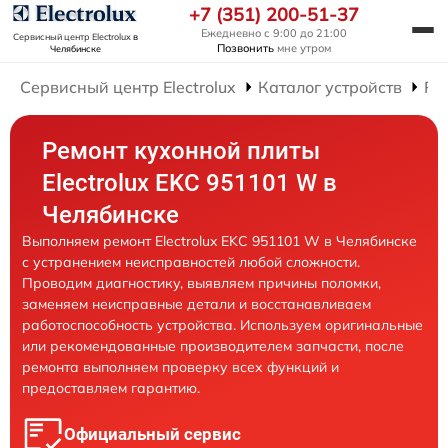
+7 (351) 200-51-37
Ежедневно с 9:00 до 21:00
Сервисный центр Electrolux
в
Позвонить
мне утром
Челябинске
Сервисный центр Electrolux
Каталог устройств
Ре
Ремонт кухонной плиты
Electrolux EKC 951101 W в
Челябинске
Выполняем ремонт Electrolux EKC 951101 W в Челябинске
с устранением неисправностей любой сложности.
Проводим диагностику, выявляем причины поломки,
заменяем неисправные детали и восстанавливаем
работоспособность устройства. Используем оригинальные
или рекомендованные производителем запчасти, после
ремонта выполняем проверку всех функций и
предоставляем гарантию.
Официальный сервис