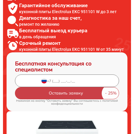
Гарантийное обслуживание
кухонной плиты Electrolux EKC 951101 W до 3 лет
Диагностика за наш счет,
ремонт по желанию
Бесплатный выезд курьера
в день обращения
Срочный ремонт
кухонной плиты Electrolux EKC 951101 W от 35 минут
Бесплатная консультация со
специалистом
Оставить заявку
Нажимая на кнопку "Оставить заявку" Вы соглашаетесь c
политикой
конфиденциальности