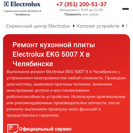
+7 (351) 200-51-37
Ежедневно с 9:00 до 21:00
Сервисный центр Electrolux
в
Позвонить
мне утром
Челябинске
Сервисный центр Electrolux
Каталог устройств
Ре
Ремонт кухонной плиты
Electrolux EKG 5007 X в
Челябинске
Выполняем ремонт Electrolux EKG 5007 X в Челябинске с
устранением неисправностей любой сложности. Проводим
диагностику, выявляем причины поломки, заменяем
неисправные детали и восстанавливаем
работоспособность устройства. Используем оригинальные
или рекомендованные производителем запчасти, после
ремонта выполняем проверку всех функций и
предоставляем гарантию.
Официальный сервис