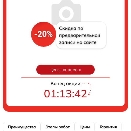
Скидка по
-20%
предварительной
записи на сайте
Цены на ремонт
Конец акции
01:13:41
Преимущества
Этапы работ
Цены
Гарантия
М