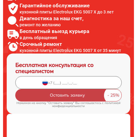
Гарантийное обслуживание
кухонной плиты Electrolux EKG 5007 X до 3 лет
Диагностика за наш счет,
ремонт по желанию
Бесплатный выезд курьера
в день обращения
Срочный ремонт
кухонной плиты Electrolux EKG 5007 X от 35 минут
Бесплатная консультация со
специалистом
Оставить заявку
Нажимая на кнопку "Оставить заявку" Вы соглашаетесь c
политикой
конфиденциальности