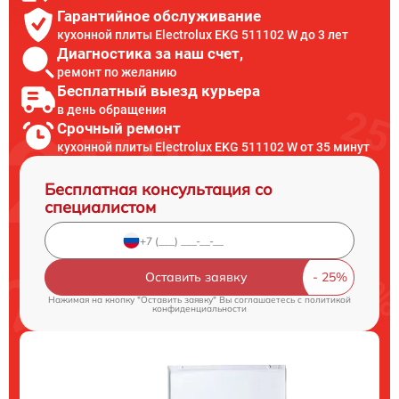
Гарантийное обслуживание
кухонной плиты Electrolux EKG 511102 W до 3 лет
Диагностика за наш счет,
ремонт по желанию
Бесплатный выезд курьера
в день обращения
Срочный ремонт
кухонной плиты Electrolux EKG 511102 W от 35 минут
Бесплатная консультация со
специалистом
Оставить заявку
Нажимая на кнопку "Оставить заявку" Вы соглашаетесь c
политикой
конфиденциальности