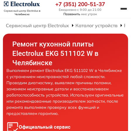
+7 (351) 200-51-37
Ежедневно с 9:00 до 21:00
Сервисный центр Electrolux
в
Позвонить
мне утром
Челябинске
Сервисный центр Electrolux
Каталог устройств
Ре
Ремонт кухонной плиты
Electrolux EKG 511102 W в
Челябинске
Выполняем ремонт Electrolux EKG 511102 W в Челябинске
с устранением неисправностей любой сложности.
Проводим диагностику, выявляем причины поломки,
заменяем неисправные детали и восстанавливаем
работоспособность устройства. Используем оригинальные
или рекомендованные производителем запчасти, после
ремонта выполняем проверку всех функций и
предоставляем гарантию.
Официальный сервис