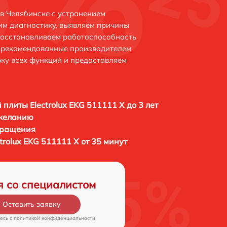
 в Челябинске с устранением
м диагностику, выявляем причины
восстанавливаем работоспособность
и рекомендованные производителем
рку всех функций и предоставляем
 плиты Electrolux EKG 511111 X до 3 лет
 желанию
бращения
trolux EKG 511111 X от 35 минут
я со специалистом
Оставить заявку
есь c
политикой конфиденциальности