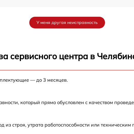
X
от 60 мин
У меня другая неисправность
от 60 мин
от 60 мин
ва сервисного центра в Челябин
от 60 мин
мплектующие — до 3 месяцев.
от 60 мин
от 60 мин
авности, который прямо обусловлен с качеством провед
от 60 мин
 из строя, утрата работоспособности или техническим
от 60 мин