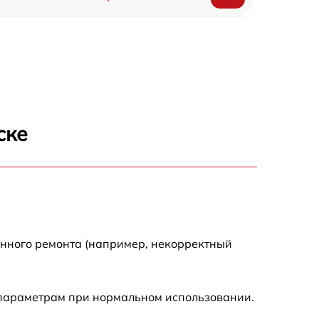
1550 р
1200 р
1100 р
ске
750 р
1100 р
1200 р
енного ремонта (например, некорректный
900 р
 параметрам при нормальном использовании.
600 р