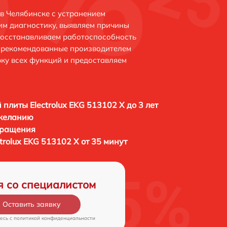
 в Челябинске с устранением
м диагностику, выявляем причины
восстанавливаем работоспособность
и рекомендованные производителем
рку всех функций и предоставляем
 плиты Electrolux EKG 513102 X до 3 лет
 желанию
бращения
trolux EKG 513102 X от 35 минут
я со специалистом
Оставить заявку
есь c
политикой конфиденциальности