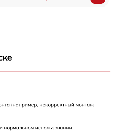
1550 р
1200 р
1100 р
ске
750 р
1100 р
1200 р
монта (например, некорректный монтаж
900 р
ри нормальном использовании.
600 р