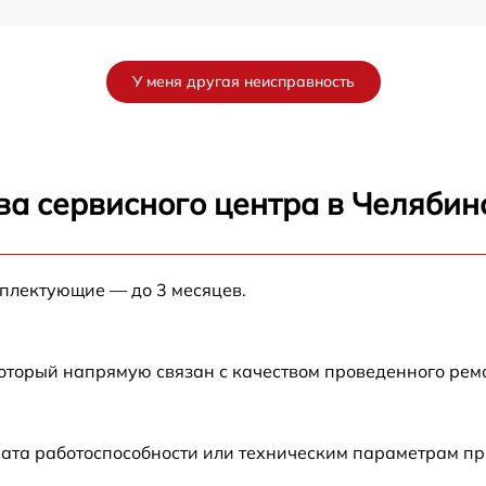
X
от 60 мин
У меня другая неисправность
от 60 мин
от 60 мин
ва сервисного центра в Челябин
от 60 мин
мплектующие — до 3 месяцев.
от 60 мин
от 60 мин
который напрямую связан с качеством проведенного ре
от 60 мин
рата работоспособности или техническим параметрам п
от 60 мин