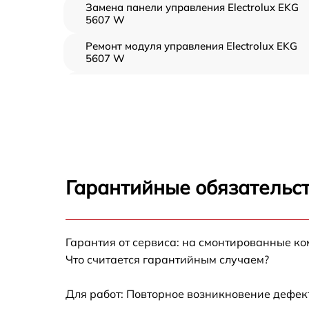
Замена панели управления Electrolux EKG
5607 W
Ремонт модуля управления Electrolux EKG
5607 W
Замена вентилятора Electrolux EKG 5607 W
Замена ТЭН Electrolux EKG 5607 W
Замена таймера Electrolux EKG 5607 W
Гарантийные обязательст
Ремонт электропроводки Electrolux EKG 56
W
Ремонт конфорки с расширением Electrolux
Гарантия от сервиса: на смонтированные к
EKG 5607 W
Что считается гарантийным случаем?
Ремонт клеммной коробки Electrolux EKG
5607 W
Для работ: Повторное возникновение дефект