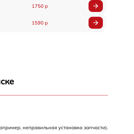
1750 р
1590 р
1550 р
1200 р
1100 р
нске
750 р
1100 р
1200 р
апример, неправильная установка запчасти).