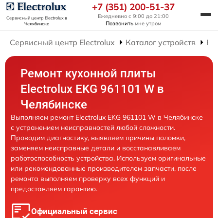
+7 (351) 200-51-37
Ежедневно с 9:00 до 21:00
Сервисный центр Electrolux
в
Позвонить
мне утром
Челябинске
Сервисный центр Electrolux
Каталог устройств
Ре
Ремонт кухонной плиты
Electrolux EKG 961101 W в
Челябинске
Выполняем ремонт Electrolux EKG 961101 W в Челябинске
с устранением неисправностей любой сложности.
Проводим диагностику, выявляем причины поломки,
заменяем неисправные детали и восстанавливаем
работоспособность устройства. Используем оригинальные
или рекомендованные производителем запчасти, после
ремонта выполняем проверку всех функций и
предоставляем гарантию.
Официальный сервис