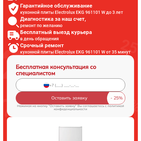
Гарантийное обслуживание
кухонной плиты Electrolux EKG 961101 W до 3 лет
Диагностика за наш счет,
ремонт по желанию
Бесплатный выезд курьера
в день обращения
Срочный ремонт
кухонной плиты Electrolux EKG 961101 W от 35 минут
Бесплатная консультация со
специалистом
Оставить заявку
Нажимая на кнопку "Оставить заявку" Вы соглашаетесь c
политикой
конфиденциальности