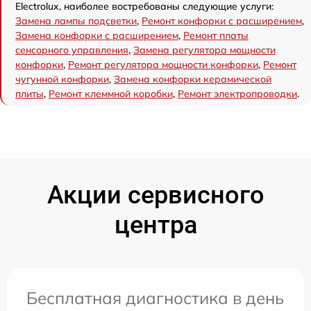
Electrolux, наиболее востребованы следующие услуги:
Замена лампы подсветки
,
Ремонт конфорки с расширением
,
Замена конфорки с расширением
,
Ремонт платы
сенсорного управления
,
Замена регулятора мощности
конфорки
,
Ремонт регулятора мощности конфорки
,
Ремонт
чугунной конфорки
,
Замена конфорки керамической
плиты
,
Ремонт клеммной коробки
,
Ремонт электропроводки
.
Акции сервисного
центра
Бесплатная диагностика в день