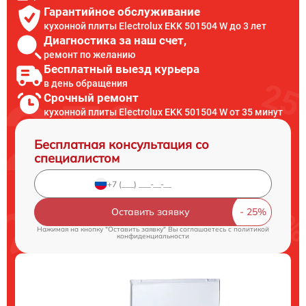
Гарантийное обслуживание
кухонной плиты Electrolux EKK 501504 W до 3 лет
Диагностика за наш счет,
ремонт по желанию
Бесплатный выезд курьера
в день обращения
Срочный ремонт
кухонной плиты Electrolux EKK 501504 W от 35 минут
Бесплатная консультация со
специалистом
Оставить заявку
Нажимая на кнопку "Оставить заявку" Вы соглашаетесь c
политикой
конфиденциальности