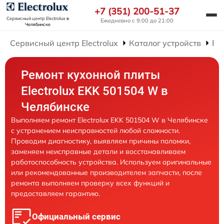
+7 (351) 200-51-37
Сервисный центр Electrolux
в
Ежедневно с 9:00 до 21:00
Челябинске
Сервисный центр Electrolux
Каталог устройств
Ре
Ремонт кухонной плиты
Electrolux EKK 501504 W в
Челябинске
Выполняем ремонт Electrolux EKK 501504 W в Челябинске
с устранением неисправностей любой сложности.
Проводим диагностику, выявляем причины поломки,
заменяем неисправные детали и восстанавливаем
работоспособность устройства. Используем оригинальные
или рекомендованные производителем запчасти, после
ремонта выполняем проверку всех функций и
предоставляем гарантию.
Официальный сервис