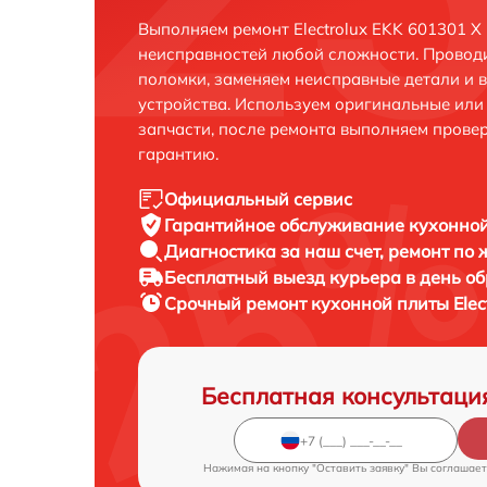
Выполняем ремонт Electrolux EKK 601301 X
неисправностей любой сложности. Проводи
поломки, заменяем неисправные детали и 
устройства. Используем оригинальные ил
запчасти, после ремонта выполняем прове
гарантию.
Официальный сервис
Гарантийное обслуживание
кухонной
Диагностика за наш счет,
ремонт по
Бесплатный выезд курьера
в день о
Срочный ремонт
кухонной плиты Elec
Бесплатная консультаци
Нажимая на кнопку "Оставить заявку" Вы соглашает