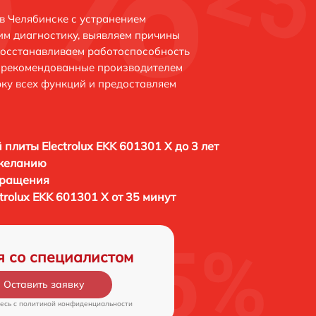
 в Челябинске с устранением
м диагностику, выявляем причины
восстанавливаем работоспособность
и рекомендованные производителем
рку всех функций и предоставляем
 плиты Electrolux EKK 601301 X до 3 лет
 желанию
бращения
trolux EKK 601301 X от 35 минут
я со специалистом
Оставить заявку
есь c
политикой конфиденциальности