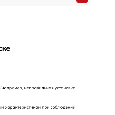
1550 р
1200 р
1100 р
ске
750 р
1100 р
1200 р
 (например, неправильная установка
900 р
ным характеристикам при соблюдении
600 р