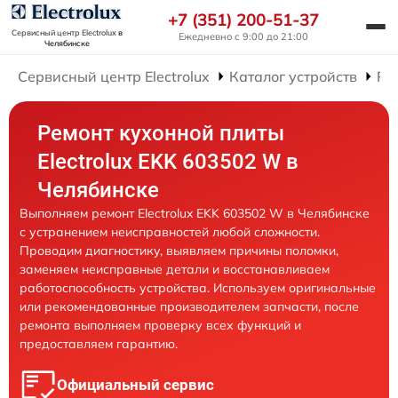
+7 (351) 200-51-37
Сервисный центр Electrolux
в
Ежедневно с 9:00 до 21:00
Челябинске
Сервисный центр Electrolux
Каталог устройств
Ре
Ремонт кухонной плиты
Electrolux EKK 603502 W в
Челябинске
Выполняем ремонт Electrolux EKK 603502 W в Челябинске
с устранением неисправностей любой сложности.
Проводим диагностику, выявляем причины поломки,
заменяем неисправные детали и восстанавливаем
работоспособность устройства. Используем оригинальные
или рекомендованные производителем запчасти, после
ремонта выполняем проверку всех функций и
предоставляем гарантию.
Официальный сервис