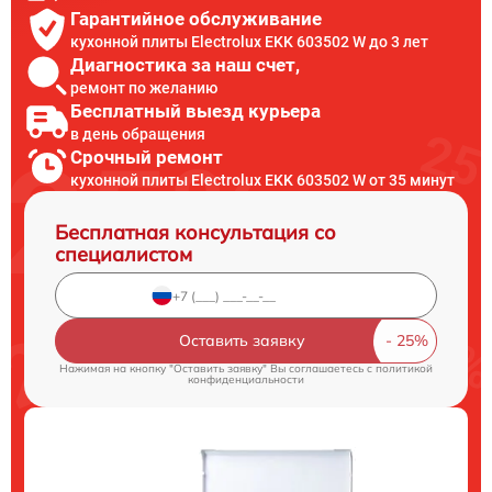
Гарантийное обслуживание
кухонной плиты Electrolux EKK 603502 W до 3 лет
Диагностика за наш счет,
ремонт по желанию
Бесплатный выезд курьера
в день обращения
Срочный ремонт
кухонной плиты Electrolux EKK 603502 W от 35 минут
Бесплатная консультация со
специалистом
Оставить заявку
Нажимая на кнопку "Оставить заявку" Вы соглашаетесь c
политикой
конфиденциальности