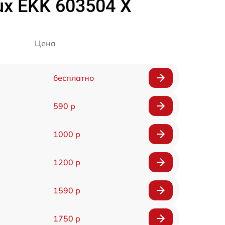
ux EKK 603504 X
Цена
бесплатно
590 р
1000 р
1200 р
1590 р
1750 р