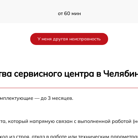
от 60 мин
X
от 60 мин
У меня другая неисправность
от 60 мин
от 60 мин
ва сервисного центра в Челяби
от 60 мин
омплектующие — до 3 месяцев.
от 60 мин
от 60 мин
та, который напрямую связан с выполненной работой (н
от 60 мин
 из строя, отказ в работе или техническим параметра