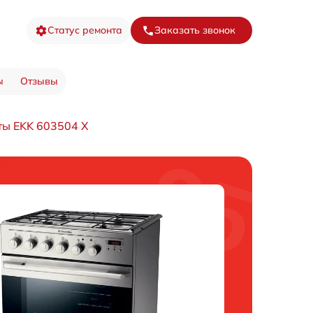
Статус ремонта
Заказать звонок
ы
Отзывы
ты EKK 603504 X