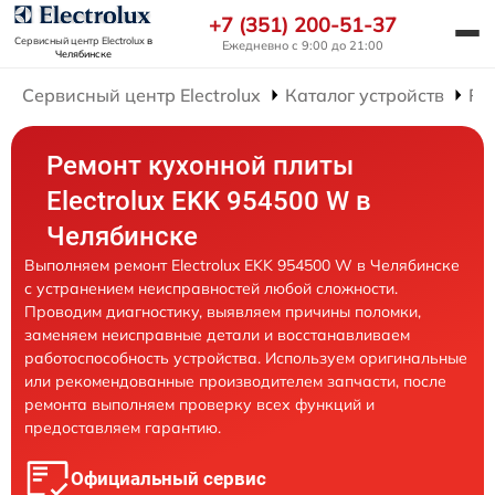
+7 (351) 200-51-37
Сервисный центр Electrolux
в
Ежедневно с 9:00 до 21:00
Челябинске
Сервисный центр Electrolux
Каталог устройств
Ре
Ремонт кухонной плиты
Electrolux EKK 954500 W в
Челябинске
Выполняем ремонт Electrolux EKK 954500 W в Челябинске
с устранением неисправностей любой сложности.
Проводим диагностику, выявляем причины поломки,
заменяем неисправные детали и восстанавливаем
работоспособность устройства. Используем оригинальные
или рекомендованные производителем запчасти, после
ремонта выполняем проверку всех функций и
предоставляем гарантию.
Официальный сервис