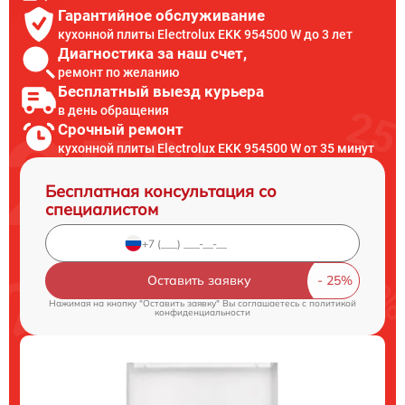
Гарантийное обслуживание
кухонной плиты Electrolux EKK 954500 W до 3 лет
Диагностика за наш счет,
ремонт по желанию
Бесплатный выезд курьера
в день обращения
Срочный ремонт
кухонной плиты Electrolux EKK 954500 W от 35 минут
Бесплатная консультация со
специалистом
Оставить заявку
Нажимая на кнопку "Оставить заявку" Вы соглашаетесь c
политикой
конфиденциальности