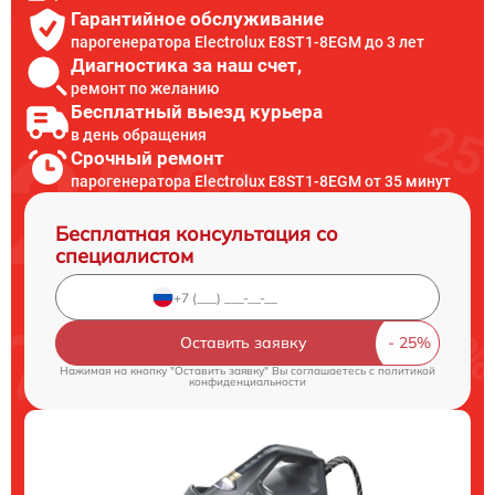
Гарантийное обслуживание
парогенератора Electrolux E8ST1-8EGM до 3 лет
Диагностика за наш счет,
ремонт по желанию
Бесплатный выезд курьера
в день обращения
Срочный ремонт
парогенератора Electrolux E8ST1-8EGM от 35 минут
Бесплатная консультация со
специалистом
Оставить заявку
Нажимая на кнопку "Оставить заявку" Вы соглашаетесь c
политикой
конфиденциальности