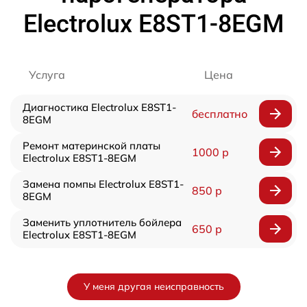
Electrolux E8ST1-8EGM
Услуга
Цена
Диагностика Electrolux E8ST1-
бесплатно
8EGM
Ремонт материнской платы
1000 р
Electrolux E8ST1-8EGM
Замена помпы Electrolux E8ST1-
850 р
8EGM
Заменить уплотнитель бойлера
650 р
Electrolux E8ST1-8EGM
У меня другая неисправность