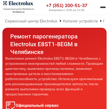
+7 (351) 200-51-37
Сервисный центр Electrolux
в
Ежедневно с 9:00 до 21:00
Челябинске
Сервисный центр Electrolux
Каталог устройств
Ре
Ремонт парогенератора
Electrolux E8ST1-8EGM в
Челябинске
Выполняем ремонт Electrolux E8ST1-8EGM в Челябинске с
устранением неисправностей любой сложности. Проводим
диагностику, выявляем причины поломки, заменяем
неисправные детали и восстанавливаем
работоспособность устройства. Используем оригинальные
или рекомендованные производителем запчасти, после
ремонта выполняем проверку всех функций и
предоставляем гарантию.
Официальный сервис