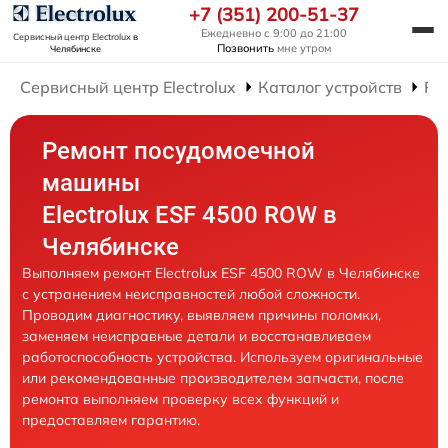
+7 (351) 200-51-37
Ежедневно с 9:00 до 21:00
Сервисный центр Electrolux
в
Позвонить
мне утром
Челябинске
Сервисный центр Electrolux
Каталог устройств
Ре
Ремонт посудомоечной
машины
Electrolux ESF 4500 ROW в
Челябинске
Выполняем ремонт Electrolux ESF 4500 ROW в Челябинске
с устранением неисправностей любой сложности.
Проводим диагностику, выявляем причины поломки,
заменяем неисправные детали и восстанавливаем
работоспособность устройства. Используем оригинальные
или рекомендованные производителем запчасти, после
ремонта выполняем проверку всех функций и
предоставляем гарантию.