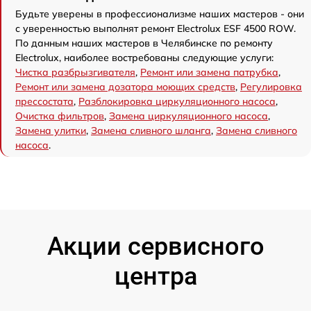
Будьте уверены в профессионализме наших мастеров - они
с уверенностью выполнят ремонт Electrolux ESF 4500 ROW.
По данным наших мастеров в Челябинске по ремонту
Electrolux, наиболее востребованы следующие услуги:
Чистка разбрызгивателя
,
Ремонт или замена патрубка
,
Ремонт или замена дозатора моющих средств
,
Регулировка
прессостата
,
Разблокировка циркуляционного насоса
,
Очистка фильтров
,
Замена циркуляционного насоса
,
Замена улитки
,
Замена сливного шланга
,
Замена сливного
насоса
.
Акции сервисного
центра