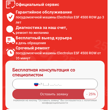
Официальный сервис
Гарантийное обслуживание
посудомоечной машины Electrolux ESF 4500 ROW до 3
лет
Диагностика за наш счет,
ремонт по желанию
Бесплатный выезд курьера
в день обращения
Срочный ремонт
посудомоечной машины Electrolux ESF 4500 ROW от
35 минут
Бесплатная консультация со
специалистом
Оставить заявку
Нажимая на кнопку "Оставить заявку" Вы соглашаетесь c
политикой
конфиденциальности