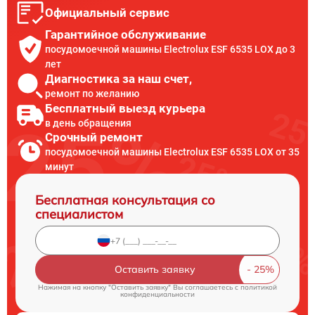
Официальный сервис
Гарантийное обслуживание
посудомоечной машины Electrolux ESF 6535 LOX до 3
лет
Диагностика за наш счет,
ремонт по желанию
Бесплатный выезд курьера
в день обращения
Срочный ремонт
посудомоечной машины Electrolux ESF 6535 LOX от 35
минут
Бесплатная консультация со
специалистом
Оставить заявку
Нажимая на кнопку "Оставить заявку" Вы соглашаетесь c
политикой
конфиденциальности