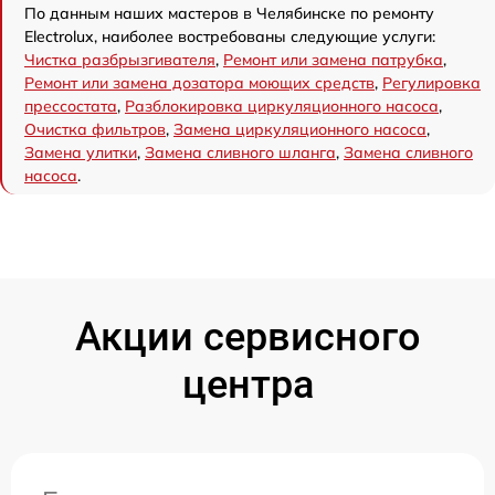
По данным наших мастеров в Челябинске по ремонту
Electrolux, наиболее востребованы следующие услуги:
Чистка разбрызгивателя
,
Ремонт или замена патрубка
,
Ремонт или замена дозатора моющих средств
,
Регулировка
прессостата
,
Разблокировка циркуляционного насоса
,
Очистка фильтров
,
Замена циркуляционного насоса
,
Замена улитки
,
Замена сливного шланга
,
Замена сливного
насоса
.
Акции сервисного
центра