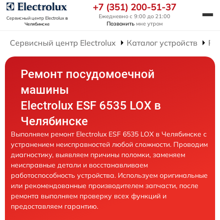
+7 (351) 200-51-37
Ежедневно с 9:00 до 21:00
Сервисный центр Electrolux
в
Позвонить
мне утром
Челябинске
Сервисный центр Electrolux
Каталог устройств
Ре
Ремонт посудомоечной
машины
Electrolux ESF 6535 LOX в
Челябинске
Выполняем ремонт Electrolux ESF 6535 LOX в Челябинске с
устранением неисправностей любой сложности. Проводим
диагностику, выявляем причины поломки, заменяем
неисправные детали и восстанавливаем
работоспособность устройства. Используем оригинальные
или рекомендованные производителем запчасти, после
ремонта выполняем проверку всех функций и
предоставляем гарантию.