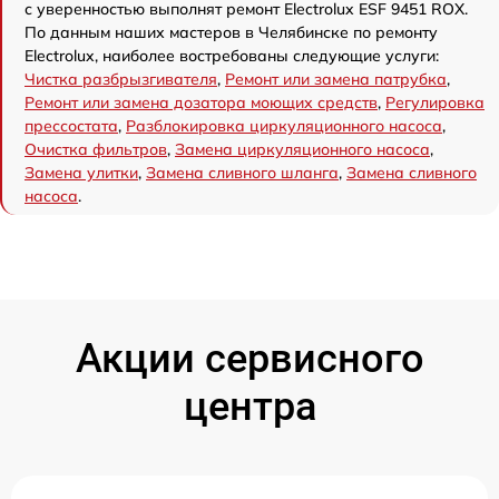
с уверенностью выполнят ремонт Electrolux ESF 9451 ROX.
По данным наших мастеров в Челябинске по ремонту
Electrolux, наиболее востребованы следующие услуги:
Чистка разбрызгивателя
,
Ремонт или замена патрубка
,
Ремонт или замена дозатора моющих средств
,
Регулировка
прессостата
,
Разблокировка циркуляционного насоса
,
Очистка фильтров
,
Замена циркуляционного насоса
,
Замена улитки
,
Замена сливного шланга
,
Замена сливного
насоса
.
Акции сервисного
центра