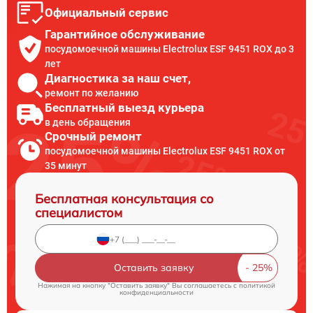
Официальный сервис
Гарантийное обслуживание
посудомоечной машины Electrolux ESF 9451 ROX до 3
лет
Диагностика за наш счет,
ремонт по желанию
Бесплатный выезд курьера
в день обращения
Срочный ремонт
посудомоечной машины Electrolux ESF 9451 ROX от
35 минут
Бесплатная консультация со
специалистом
Оставить заявку
Нажимая на кнопку "Оставить заявку" Вы соглашаетесь c
политикой
конфиденциальности