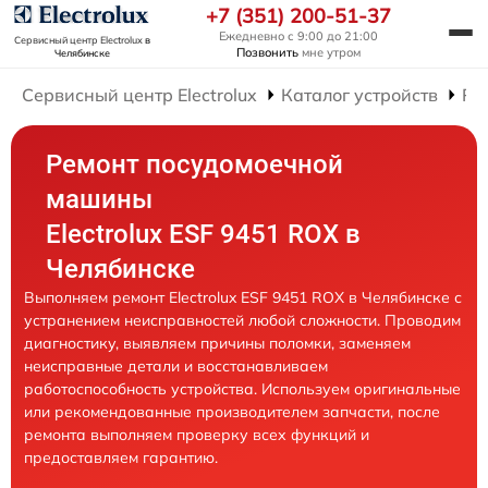
+7 (351) 200-51-37
Ежедневно с 9:00 до 21:00
Сервисный центр Electrolux
в
Позвонить
мне утром
Челябинске
Сервисный центр Electrolux
Каталог устройств
Ре
Ремонт посудомоечной
машины
Electrolux ESF 9451 ROX в
Челябинске
Выполняем ремонт Electrolux ESF 9451 ROX в Челябинске с
устранением неисправностей любой сложности. Проводим
диагностику, выявляем причины поломки, заменяем
неисправные детали и восстанавливаем
работоспособность устройства. Используем оригинальные
или рекомендованные производителем запчасти, после
ремонта выполняем проверку всех функций и
предоставляем гарантию.