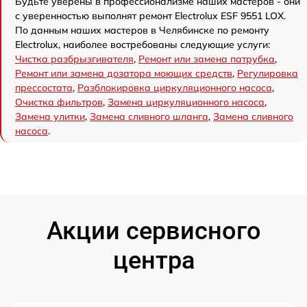
Будьте уверены в профессионализме наших мастеров - они
с уверенностью выполнят ремонт Electrolux ESF 9551 LOX.
По данным наших мастеров в Челябинске по ремонту
Electrolux, наиболее востребованы следующие услуги:
Чистка разбрызгивателя
,
Ремонт или замена патрубка
,
Ремонт или замена дозатора моющих средств
,
Регулировка
прессостата
,
Разблокировка циркуляционного насоса
,
Очистка фильтров
,
Замена циркуляционного насоса
,
Замена улитки
,
Замена сливного шланга
,
Замена сливного
насоса
.
Акции сервисного
центра