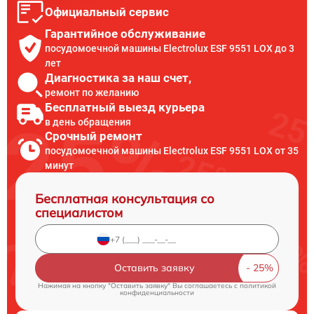
Официальный сервис
Гарантийное обслуживание
посудомоечной машины Electrolux ESF 9551 LOX до 3
лет
Диагностика за наш счет,
ремонт по желанию
Бесплатный выезд курьера
в день обращения
Срочный ремонт
посудомоечной машины Electrolux ESF 9551 LOX от 35
минут
Бесплатная консультация со
специалистом
Оставить заявку
Нажимая на кнопку "Оставить заявку" Вы соглашаетесь c
политикой
конфиденциальности