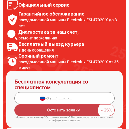
Официальный сервис
Гарантийное обслуживание
посудомоечной машины Electrolux ESI 47020 X до 3
лет
Диагностика за наш счет,
ремонт по желанию
Бесплатный выезд курьера
в день обращения
Срочный ремонт
посудомоечной машины Electrolux ESI 47020 X от 35
минут
Бесплатная консультация со
специалистом
Оставить заявку
Нажимая на кнопку "Оставить заявку" Вы соглашаетесь c
политикой
конфиденциальности