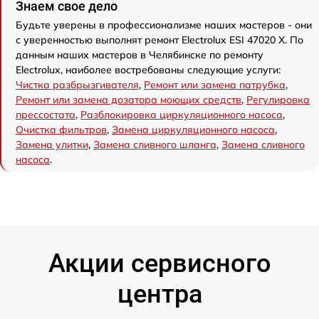
Знаем свое дело
Будьте уверены в профессионализме наших мастеров - они
с уверенностью выполнят ремонт Electrolux ESI 47020 X. По
данным наших мастеров в Челябинске по ремонту
Electrolux, наиболее востребованы следующие услуги:
Чистка разбрызгивателя
,
Ремонт или замена патрубка
,
Ремонт или замена дозатора моющих средств
,
Регулировка
прессостата
,
Разблокировка циркуляционного насоса
,
Очистка фильтров
,
Замена циркуляционного насоса
,
Замена улитки
,
Замена сливного шланга
,
Замена сливного
насоса
.
Акции сервисного
центра