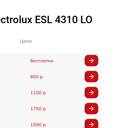
trolux ESL 4310 LO
Цена
бесплатно
850 р
1100 р
1750 р
1590 р