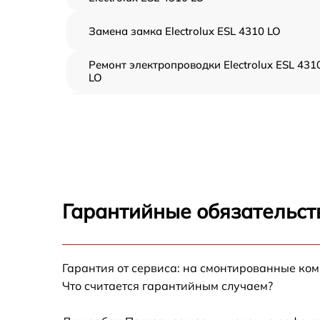
Замена замка Electrolux ESL 4310 LO
Ремонт электропроводки Electrolux ESL 431
LO
Замена шнура питания Electrolux ESL 4310
LO
Корпусный ремонт (замена резинок,
креплений, кнопок) Electrolux ESL 4310 LO
Ремонт платы управления (восстановление)
Electrolux ESL 4310 LO
Гарантийные обязательст
Замена заливного клапана Electrolux ESL
4310 LO
Замена панели управления Electrolux ESL
Гарантия от сервиса: на смонтированные ко
4310 LO
Что считается гарантийным случаем?
Замена расходомера Electrolux ESL 4310 LO