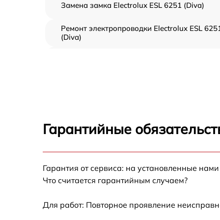
Замена замка Electrolux ESL 6251 (Diva)
Ремонт электропроводки Electrolux ESL 625
(Diva)
Замена шнура питания Electrolux ESL 6251
(Diva)
Корпусный ремонт (замена резинок,
креплений, кнопок) Electrolux ESL 6251 (Div
Ремонт платы управления (восстановление)
Electrolux ESL 6251 (Diva)
Гарантийные обязательст
Замена заливного клапана Electrolux ESL
6251 (Diva)
Замена панели управления Electrolux ESL
Гарантия от сервиса: на установленные нами
6251 (Diva)
Что считается гарантийным случаем?
Замена расходомера Electrolux ESL 6251
(Diva)
Для работ: Повторное проявление неисправн