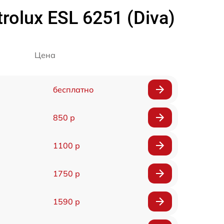
lux ESL 6251 (Diva)
Цена
бесплатно
850 р
1100 р
1750 р
1590 р