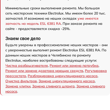
Минимальные сроки выполнения ремонта. Мы большая
сеть мастерских техники Electrolux. Мы имеем более 20 тыс.
запчастей. И возможно на наших складах
уже имеется
запчасть на модель ESL 6381 RA
. При заказе ремонта на
сайте - предоставляется скидка -25%.
Знаем свое дело
Будьте уверены в профессионализме наших мастеров - они
с уверенностью выполнят ремонт Electrolux ESL 6381 RA. По
данным наших мастеров в Челябинске по ремонту
Electrolux, наиболее востребованы следующие услуги:
Чистка разбрызгивателя
,
Ремонт или замена патрубка
,
Ремонт или замена дозатора моющих средств
,
Регулировка
прессостата
,
Разблокировка циркуляционного насоса
,
Очистка фильтров
,
Замена циркуляционного насоса
,
Замена улитки
,
Замена сливного шланга
,
Замена сливного
насоса
.