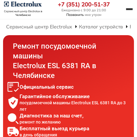
+7 (351) 200-51-37
Ежедневно с 9:00 до 21:00
Сервисный центр Electrolux
в
Позвонить
мне утром
Челябинске
Сервисный центр Electrolux
Каталог устройств
Ре
Ремонт посудомоечной
машины
Electrolux ESL 6381 RA в
Челябинске
Официальный сервис
Гарантийное обслуживание
посудомоечной машины Electrolux ESL 6381 RA до 3
лет
Диагностика за наш счет,
ремонт по желанию
Бесплатный выезд курьера
в день обращения