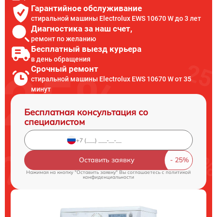
Гарантийное обслуживание
стиральной машины Electrolux EWS 10670 W до 3 лет
Диагностика за наш счет,
ремонт по желанию
Бесплатный выезд курьера
в день обращения
Срочный ремонт
стиральной машины Electrolux EWS 10670 W от 35
минут
Бесплатная консультация со
специалистом
Оставить заявку
Нажимая на кнопку "Оставить заявку" Вы соглашаетесь c
политикой
конфиденциальности