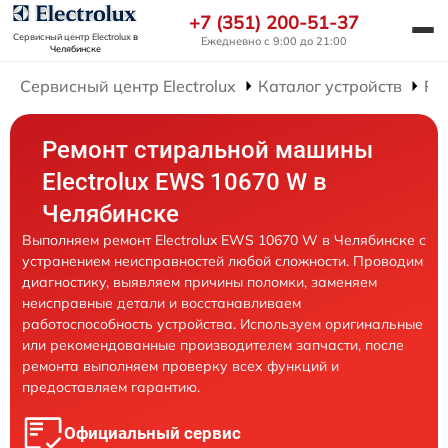
+7 (351) 200-51-37
Сервисный центр Electrolux
в
Ежедневно с 9:00 до 21:00
Челябинске
Сервисный центр Electrolux
Каталог устройств
Ре
Ремонт стиральной машины
Electrolux EWS 10670 W в
Челябинске
Выполняем ремонт Electrolux EWS 10670 W в Челябинске с
устранением неисправностей любой сложности. Проводим
диагностику, выявляем причины поломки, заменяем
неисправные детали и восстанавливаем
работоспособность устройства. Используем оригинальные
или рекомендованные производителем запчасти, после
ремонта выполняем проверку всех функций и
предоставляем гарантию.
Официальный сервис