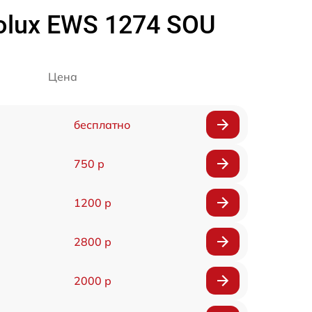
olux EWS 1274 SOU
Цена
бесплатно
750 р
1200 р
2800 р
2000 р