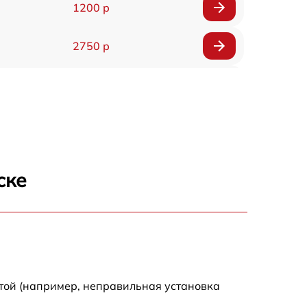
1200 р
2750 р
850 р
2450 р
1800 р
ске
1100 р
1100 р
1800 р
той (например, неправильная установка