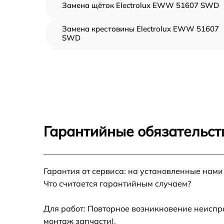
Замена щёток Electrolux EWW 51607 SWD
Замена крестовины Electrolux EWW 51607
SWD
Корпусный ремонт (замена резинок,
креплений, кнопок) Electrolux EWW 51607
SWD
Ремонт платы управления (восстановление)
Electrolux EWW 51607 SWD
Замена блока управления Electrolux EWW
Гарантийные обязательст
51607 SWD
Ремонт/замена датчика температуры
Electrolux EWW 51607 SWD
Гарантия от сервиса: на установленные нами
Замена УБЛ Electrolux EWW 51607 SWD
Что считается гарантийным случаем?
Замена циркуляционного насоса Electrolux
Для работ: Повторное возникновение неиспр
EWW 51607 SWD
монтаж запчасти).