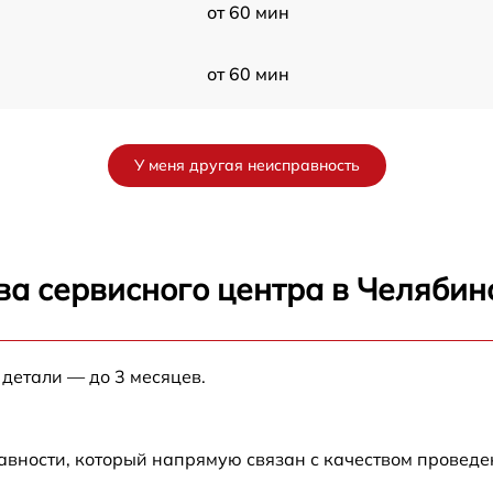
от 60 мин
от 60 мин
от 60 мин
У меня другая неисправность
от 60 мин
от 60 мин
ва сервисного центра в Челябин
от 60 мин
 детали — до 3 месяцев.
от 60 мин
авности, который напрямую связан с качеством провед
от 60 мин