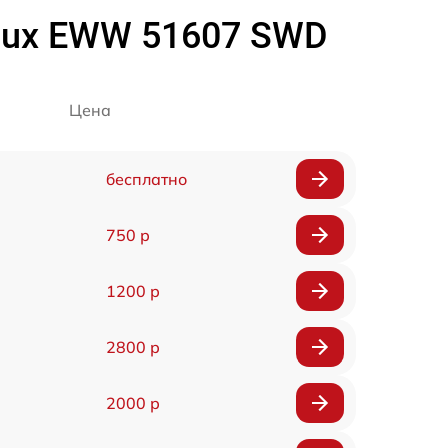
lux EWW 51607 SWD
Цена
бесплатно
750 р
1200 р
2800 р
2000 р