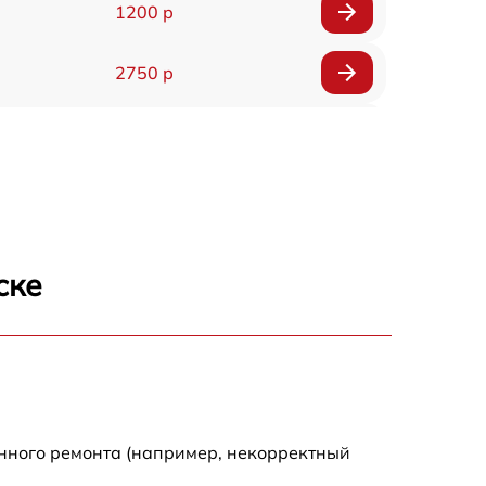
1200 р
2750 р
850 р
2450 р
1800 р
ске
1100 р
1100 р
енного ремонта (например, некорректный
1800 р