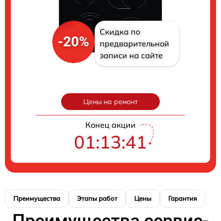
Скидка по
-20%
предварительной
записи на сайте
Цены на ремонт
Конец акции
01:13:40
Преимущества
Этапы работ
Цены
Гарантия
М