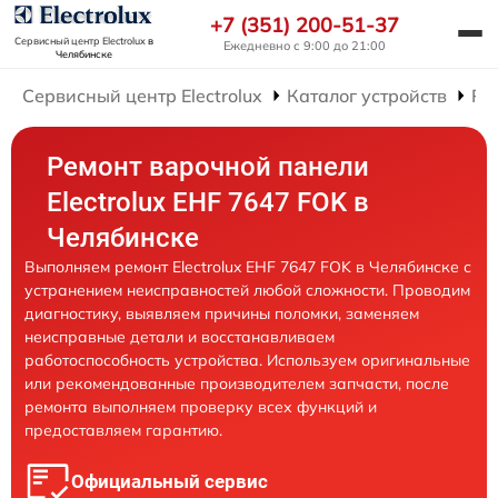
+7 (351) 200-51-37
Сервисный центр Electrolux
в
Ежедневно с 9:00 до 21:00
Челябинске
Сервисный центр Electrolux
Каталог устройств
Ре
Ремонт варочной панели
Electrolux EHF 7647 FOK в
Челябинске
Выполняем ремонт Electrolux EHF 7647 FOK в Челябинске с
устранением неисправностей любой сложности. Проводим
диагностику, выявляем причины поломки, заменяем
неисправные детали и восстанавливаем
работоспособность устройства. Используем оригинальные
или рекомендованные производителем запчасти, после
ремонта выполняем проверку всех функций и
предоставляем гарантию.
Официальный сервис