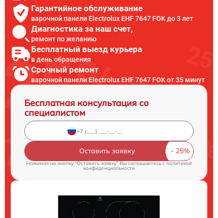
Гарантийное обслуживание
варочной панели Electrolux EHF 7647 FOK до 3 лет
Диагностика за наш счет,
ремонт по желанию
Бесплатный выезд курьера
в день обращения
Срочный ремонт
варочной панели Electrolux EHF 7647 FOK от 35 минут
Бесплатная консультация со
специалистом
Оставить заявку
Нажимая на кнопку "Оставить заявку" Вы соглашаетесь c
политикой
конфиденциальности