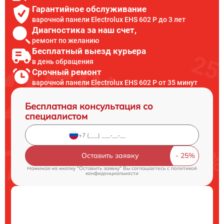
Гарантийное обслуживание
варочной панели Electrolux EHS 602 P до 3 лет
Диагностика за наш счет,
ремонт по желанию
Бесплатный выезд курьера
в день обращения
Срочный ремонт
варочной панели Electrolux EHS 602 P от 35 минут
Бесплатная консультация со
специалистом
Оставить заявку
Нажимая на кнопку "Оставить заявку" Вы соглашаетесь c
политикой
конфиденциальности