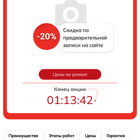
Скидка по
-20%
предварительной
записи на сайте
Цены на ремонт
Конец акции
01:13:41
Преимущества
Этапы работ
Цены
Гарантия
М