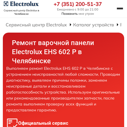
+7 (351) 200-51-37
Ежедневно с 9:00 до 21:00
Сервисный центр Electrolux
в
Позвонить
мне утром
Челябинске
Сервисный центр Electrolux
Каталог устройств
Ре
Ремонт варочной панели
Electrolux EHS 602 P в
Челябинске
Выполняем ремонт Electrolux EHS 602 P в Челябинске с
устранением неисправностей любой сложности. Проводим
диагностику, выявляем причины поломки, заменяем
неисправные детали и восстанавливаем
работоспособность устройства. Используем оригинальные
или рекомендованные производителем запчасти, после
ремонта выполняем проверку всех функций и
предоставляем гарантию.
Официальный сервис